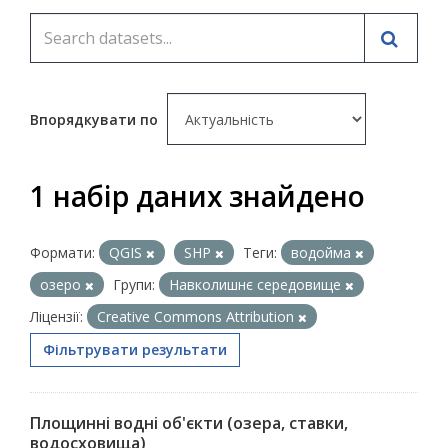
Впорядкувати по
1 набір даних знайдено
Формати:
QGIS
SHP
Теги:
водойма
озеро
Групи:
Навколишнє середовище
Ліцензії:
Creative Commons Attribution
Фільтрувати результати
Площинні водні об'єкти (озера, ставки,
водосховища)