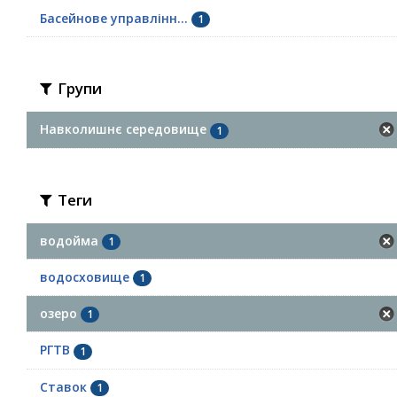
Басейнове управлінн...
1
Групи
Навколишнє середовище
1
Теги
водойма
1
водосховище
1
озеро
1
РГТВ
1
Ставок
1