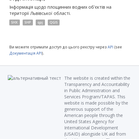
Інформація щодо площинних водних об'єктів на
території Львівської області.
SHX
SHP
qpj
QGIS
Ви можете отримати доступ до цього реєстру через
API
(see
Документація API
).
The website is created within the
Transparency and Accountability
in Public Administration and
Services Program/TAPAS. This
website is made possible by the
generous support of the
American people through the
United States Agency for
International Development
(USAID) alongside UK aid from