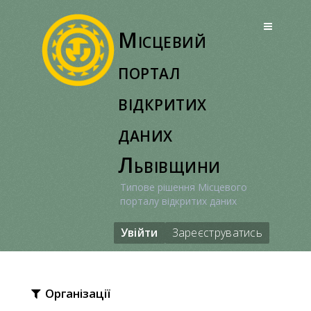
Перейти
до
Місцевий
вмісту
портал
відкритих
даних
Львівщини
Типове рішення Місцевого
порталу відкритих даних
Увійти
Зареєструватись
Організації