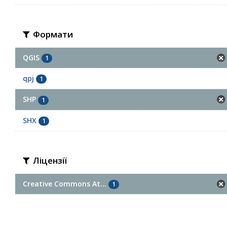
Формати
QGIS
1
qpj
1
SHP
1
SHX
1
Ліцензії
Creative Commons At...
1