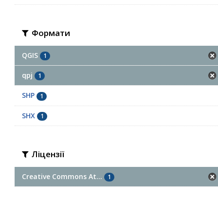
Формати
QGIS
1
qpj
1
SHP
1
SHX
1
Ліцензії
Creative Commons At...
1