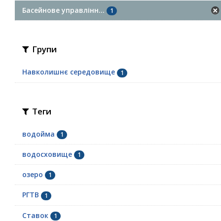
Басейнове управлінн...
1
Групи
Навколишнє середовище
1
Теги
водойма
1
водосховище
1
озеро
1
РГТВ
1
Ставок
1