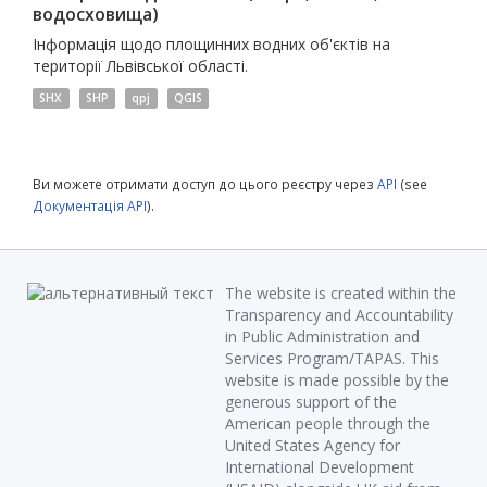
водосховища)
Інформація щодо площинних водних об'єктів на
території Львівської області.
SHX
SHP
qpj
QGIS
Ви можете отримати доступ до цього реєстру через
API
(see
Документація API
).
The website is created within the
Transparency and Accountability
in Public Administration and
Services Program/TAPAS. This
website is made possible by the
generous support of the
American people through the
United States Agency for
International Development