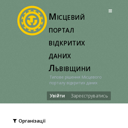
Перейти
до
Місцевий
вмісту
портал
відкритих
даних
Львівщини
Типове рішення Місцевого
порталу відкритих даних
Увійти
Зареєструватись
Організації