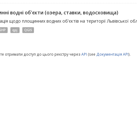
нні водні об'єкти (озера, ставки, водосховища)
ція щодо площинних водних об'єктів на території Львівської обл
SHP
qpj
QGIS
те отримати доступ до цього реєстру через
API
(see
Документація API
).