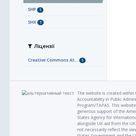
SHP
1
SHX
1
Ліцензії
Creative Commons At...
1
The website is created within
Accountability in Public Admin
Program/TAPAS. This website 
generous support of the Amer
States Agency for Internatio
alongside UK aid from the U
not necessarily reflect the vi
States Government and the UK 