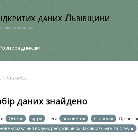
відкритих даних Львівщини
 відкритих даних
Розпорядникам
абір даних знайдено
и:
QGIS
qpj
Теги:
водойма
Ставок
Організац
нове управління водних ресурсів річок Західного Бугу та Сяну