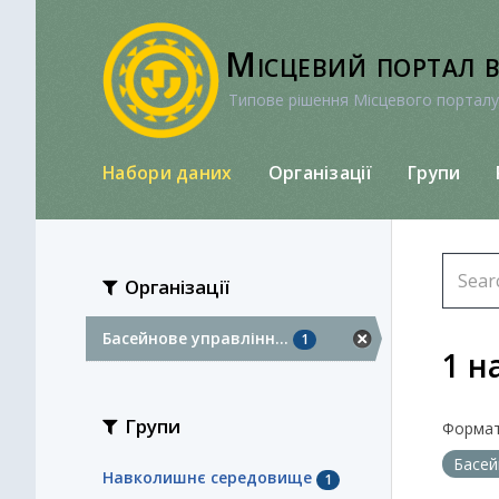
Перейти
до
Місцевий портал 
вмісту
Типове рішення Місцевого порталу
Набори даних
Організації
Групи
Організації
Басейнове управлінн...
1
1 н
Групи
Формат
Басей
Навколишнє середовище
1