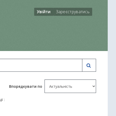
Увійти
Зареєструватись
Впорядкувати по
ії :