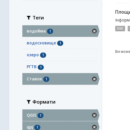
Площи
Теги
Інформа
SHX
водойма
1
водосховище
1
Ви може
озеро
1
РГТВ
1
Ставок
1
Формати
QGIS
1
qpj
1