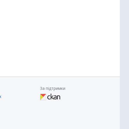
За підтримки
х