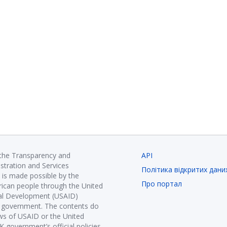
 the Transparency and
API
istration and Services
Політика відкритих дани
is made possible by the
Про портал
ican people through the United
nal Development (USAID)
K government. The contents do
ews of USAID or the United
government’s official policies.