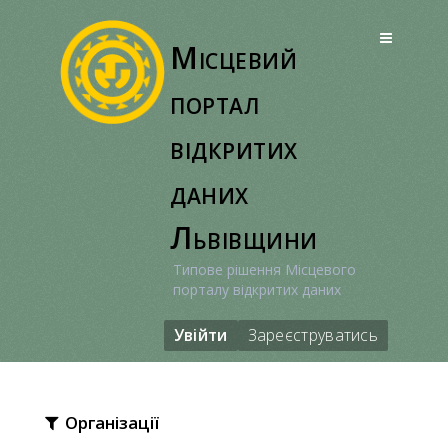
Перейти
до
Місцевий
вмісту
портал
відкритих
даних
Львівщини
Типове рішення Місцевого
порталу відкритих даних
Увійти
Зареєструватись
Організації