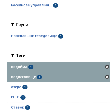
Басейнове управлінн...
1
Групи
Навколишнє середовище
1
Теги
водойма
1
водосховище
1
озеро
1
РГТВ
1
Ставок
1