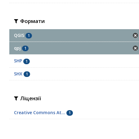
Формати
QGIS
1
qpj
1
SHP
1
SHX
1
Ліцензії
Creative Commons At...
1