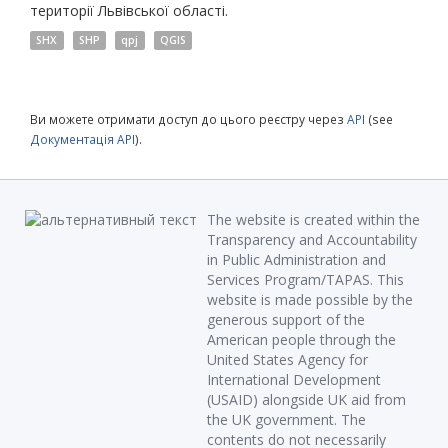
території Львівської області.
SHX
SHP
qpj
QGIS
Ви можете отримати доступ до цього реєстру через
API
(see
Документація API
).
The website is created within the
Transparency and Accountability
in Public Administration and
Services Program/TAPAS. This
website is made possible by the
generous support of the
American people through the
United States Agency for
International Development
(USAID) alongside UK aid from
the UK government. The
contents do not necessarily