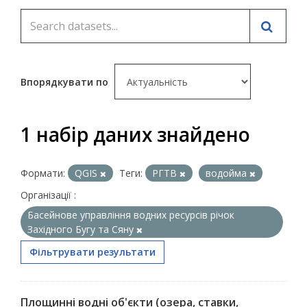
Впорядкувати по
1 набір даних знайдено
Формати:
QGIS
Теги:
РГТВ
водойма
Організації :
Басейнове управління водних ресурсів річок
Західного Бугу та Сяну
Фільтрувати результати
Площинні водні об'єкти (озера, ставки,