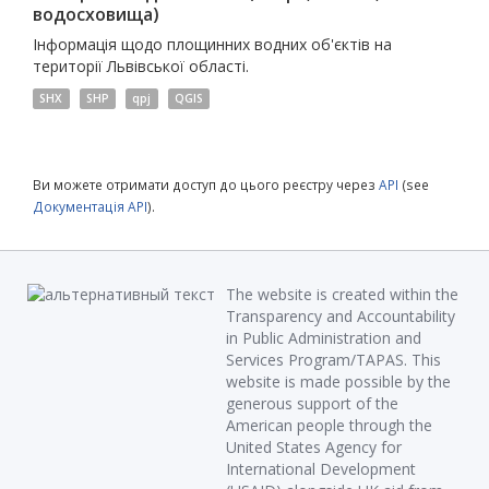
водосховища)
Інформація щодо площинних водних об'єктів на
території Львівської області.
SHX
SHP
qpj
QGIS
Ви можете отримати доступ до цього реєстру через
API
(see
Документація API
).
The website is created within the
Transparency and Accountability
in Public Administration and
Services Program/TAPAS. This
website is made possible by the
generous support of the
American people through the
United States Agency for
International Development