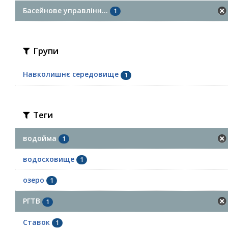
Басейнове управлінн...
1
Групи
Навколишнє середовище
1
Теги
водойма
1
водосховище
1
озеро
1
РГТВ
1
Ставок
1