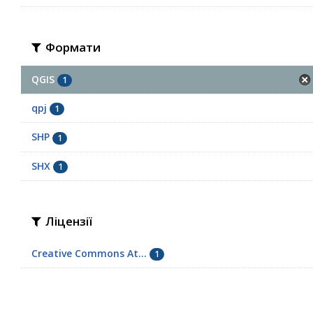
Формати
QGIS
1
qpj
1
SHP
1
SHX
1
Ліцензії
Creative Commons At...
1