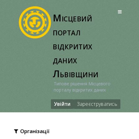
Перейти
до
Місцевий
вмісту
портал
відкритих
даних
Львівщини
Типове рішення Місцевого
порталу відкритих даних
Увійти
Зареєструватись
Організації