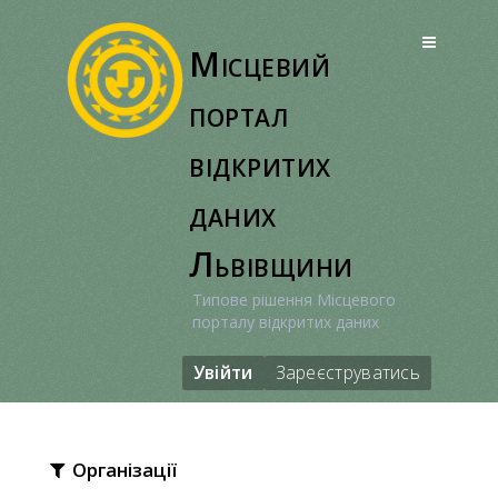
Перейти
до
Місцевий
вмісту
портал
відкритих
даних
Львівщини
Типове рішення Місцевого
порталу відкритих даних
Увійти
Зареєструватись
Організації