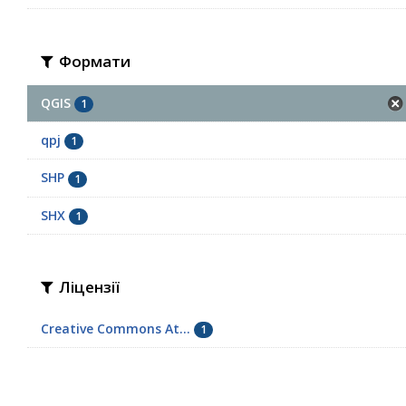
Формати
QGIS
1
qpj
1
SHP
1
SHX
1
Ліцензії
Creative Commons At...
1