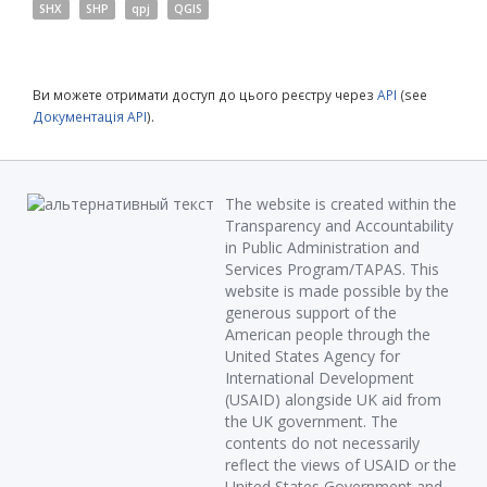
SHX
SHP
qpj
QGIS
Ви можете отримати доступ до цього реєстру через
API
(see
Документація API
).
The website is created within the
Transparency and Accountability
in Public Administration and
Services Program/TAPAS. This
website is made possible by the
generous support of the
American people through the
United States Agency for
International Development
(USAID) alongside UK aid from
the UK government. The
contents do not necessarily
reflect the views of USAID or the
United States Government and