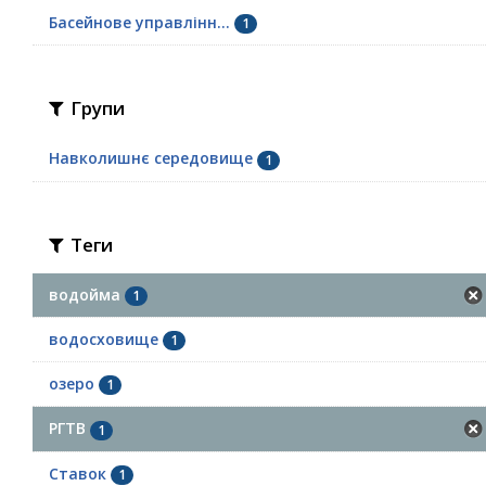
Басейнове управлінн...
1
Групи
Навколишнє середовище
1
Теги
водойма
1
водосховище
1
озеро
1
РГТВ
1
Ставок
1