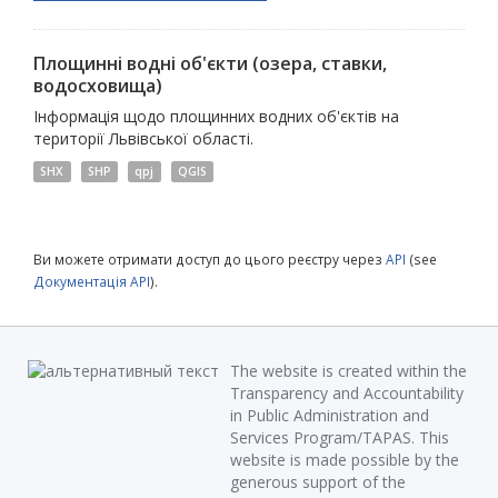
Площинні водні об'єкти (озера, ставки,
водосховища)
Інформація щодо площинних водних об'єктів на
території Львівської області.
SHX
SHP
qpj
QGIS
Ви можете отримати доступ до цього реєстру через
API
(see
Документація API
).
The website is created within the
Transparency and Accountability
in Public Administration and
Services Program/TAPAS. This
website is made possible by the
generous support of the