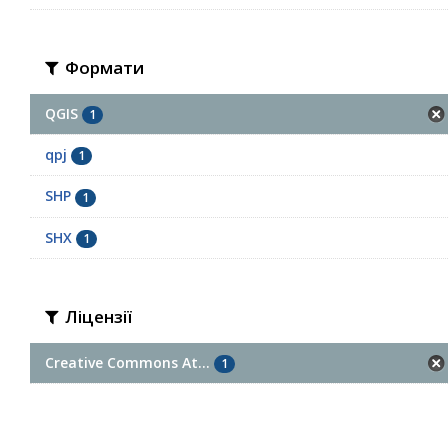
Формати
QGIS
1
qpj
1
SHP
1
SHX
1
Ліцензії
Creative Commons At...
1