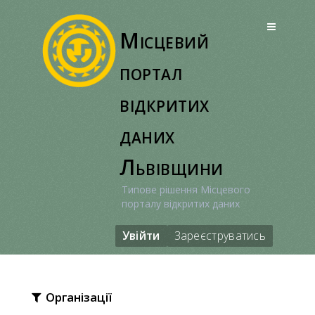
Перейти
до
Місцевий
вмісту
портал
відкритих
даних
Львівщини
Типове рішення Місцевого
порталу відкритих даних
Увійти
Зареєструватись
Організації