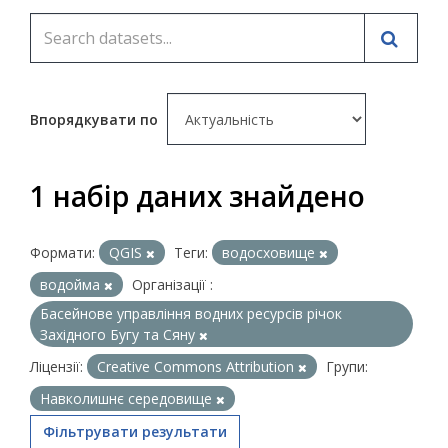
Впорядкувати по
1 набір даних знайдено
Формати:
QGIS
Теги:
водосховище
водойма
Організації :
Басейнове управління водних ресурсів річок
Західного Бугу та Сяну
Ліцензії:
Creative Commons Attribution
Групи:
Навколишнє середовище
Фільтрувати результати