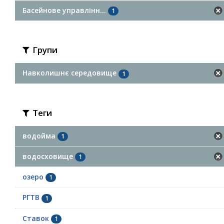
Басейнове управлінн...
1
Групи
Навколишнє середовище
1
Теги
водойма
1
водосховище
1
озеро
1
РГТВ
1
Ставок
1