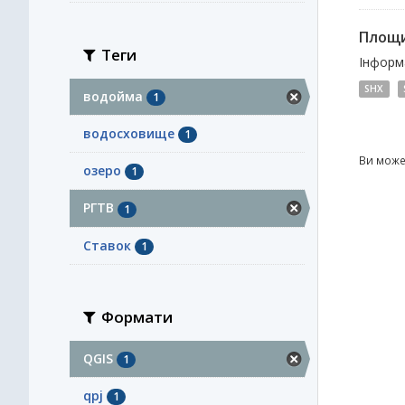
Площи
Теги
Інформа
SHX
водойма
1
водосховище
1
Ви може
озеро
1
РГТВ
1
Ставок
1
Формати
QGIS
1
qpj
1