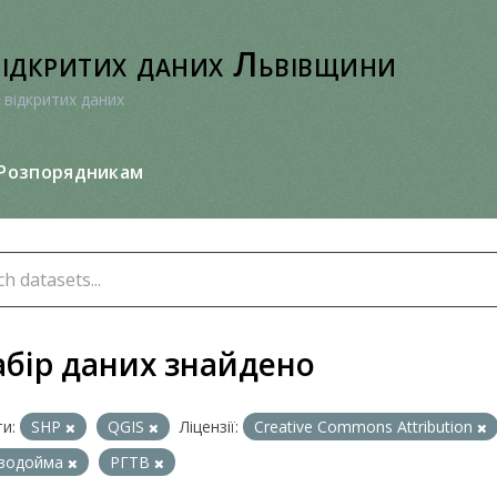
відкритих даних Львівщини
 відкритих даних
Розпорядникам
абір даних знайдено
и:
SHP
QGIS
Ліцензії:
Creative Commons Attribution
водойма
РГТВ