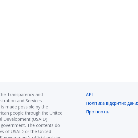
 the Transparency and
API
istration and Services
Політика відкритих дани
is made possible by the
Про портал
ican people through the United
nal Development (USAID)
K government. The contents do
ews of USAID or the United
government’s official policies.