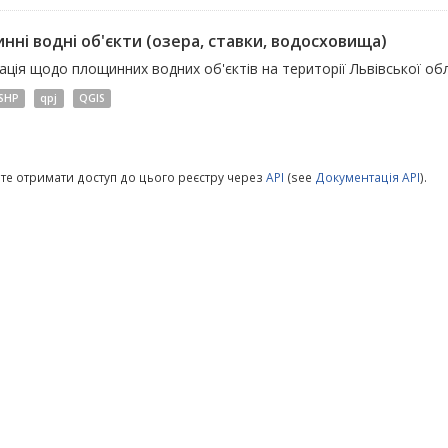
нні водні об'єкти (озера, ставки, водосховища)
ція щодо площинних водних об'єктів на території Львівської обл
SHP
qpj
QGIS
те отримати доступ до цього реєстру через
API
(see
Документація API
).