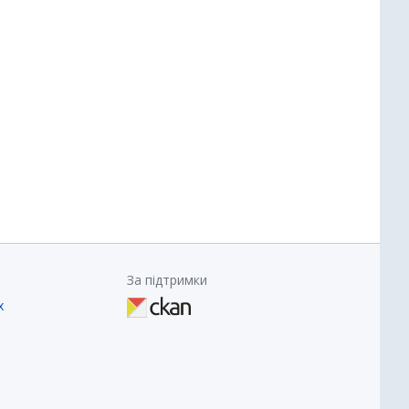
За підтримки
х