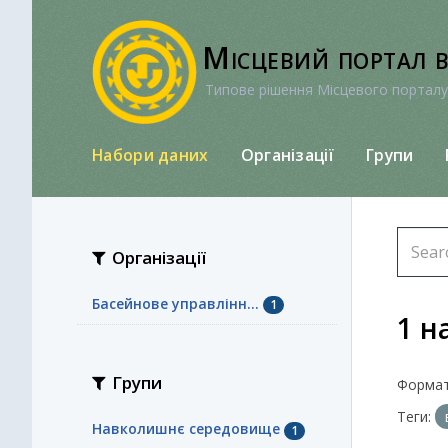
Перейти
до
Місцевий портал 
вмісту
Типове рішення Місцевого порталу
Набори даних
Організації
Групи
Організації
Басейнове управлінн...
1
1 н
Групи
Формат
Теги:
Навколишнє середовище
1