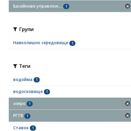
Басейнове управлінн...
1
Групи
Навколишнє середовище
1
Теги
водойма
1
водосховище
1
озеро
1
РГТВ
1
Ставок
1