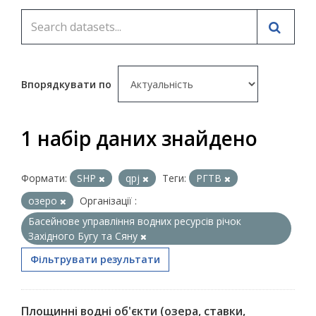
Впорядкувати по
1 набір даних знайдено
Формати:
SHP
qpj
Теги:
РГТВ
озеро
Організації :
Басейнове управління водних ресурсів річок
Західного Бугу та Сяну
Фільтрувати результати
Площинні водні об'єкти (озера, ставки,