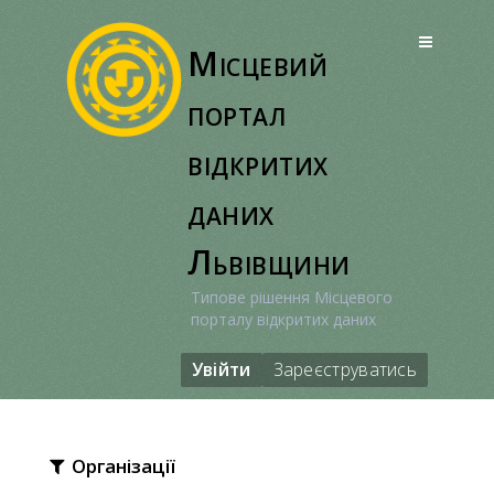
Перейти
до
Місцевий
вмісту
портал
відкритих
даних
Львівщини
Типове рішення Місцевого
порталу відкритих даних
Увійти
Зареєструватись
Організації