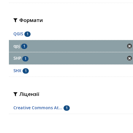
Формати
QGIS
1
qpj
1
SHP
1
SHX
1
Ліцензії
Creative Commons At...
1