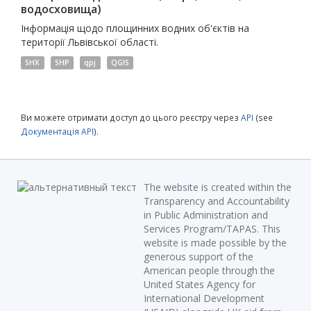
водосховища)
Інформація щодо площинних водних об'єктів на
території Львівської області.
SHX
SHP
qpj
QGIS
Ви можете отримати доступ до цього реєстру через
API
(see
Документація API
).
The website is created within the
Transparency and Accountability
in Public Administration and
Services Program/TAPAS. This
website is made possible by the
generous support of the
American people through the
United States Agency for
International Development