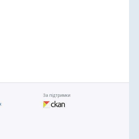
За підтримки
х