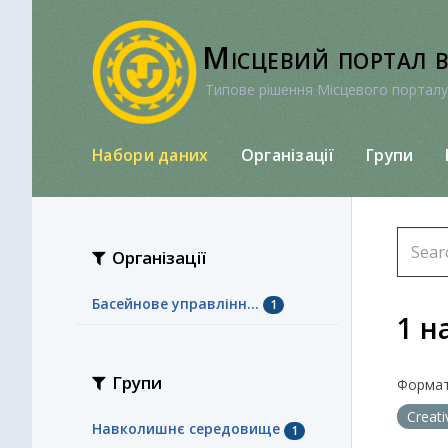
Перейти
до
Місцевий портал 
вмісту
Типове рішення Місцевого порталу
Набори даних
Організації
Групи
Організації
Басейнове управлінн...
1
1 н
Групи
Формат
Creat
Навколишнє середовище
1