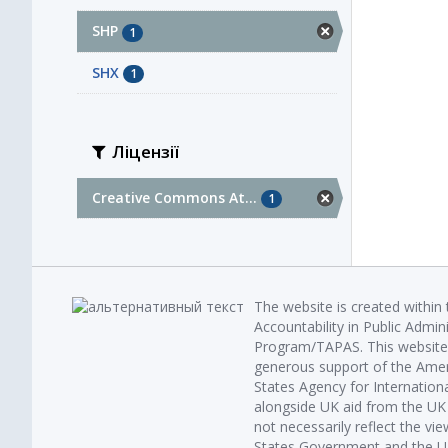
SHP
1
SHX
1
Ліцензії
Creative Commons At...
1
The website is created within
Accountability in Public Admin
Program/TAPAS. This website 
generous support of the Amer
States Agency for Internatio
alongside UK aid from the U
not necessarily reflect the vi
States Government and the UK 