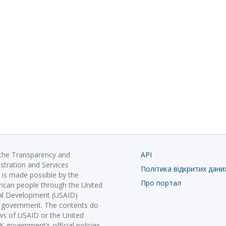
 the Transparency and
API
istration and Services
Політика відкритих дани
is made possible by the
Про портал
ican people through the United
nal Development (USAID)
K government. The contents do
ews of USAID or the United
government’s official policies.