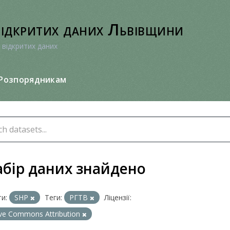
відкритих даних Львівщини
 відкритих даних
Розпорядникам
абір даних знайдено
и:
SHP
Теги:
РГТВ
Ліцензії:
ive Commons Attribution