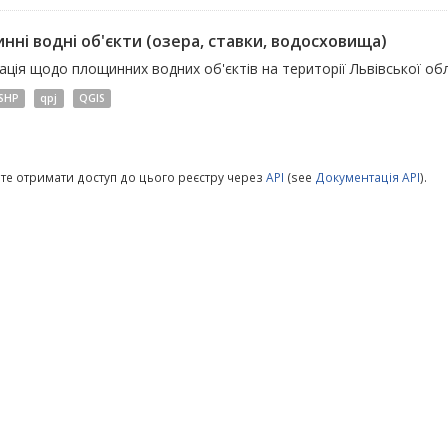
нні водні об'єкти (озера, ставки, водосховища)
ція щодо площинних водних об'єктів на території Львівської обл
SHP
qpj
QGIS
те отримати доступ до цього реєстру через
API
(see
Документація API
).