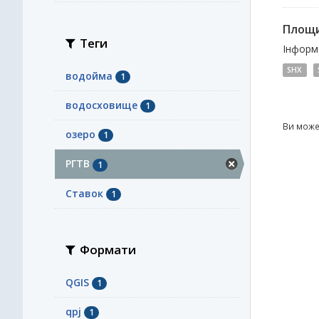
Площи
Теги
Інформа
SHX
водойма
1
водосховище
1
Ви може
озеро
1
РГТВ
1
Ставок
1
Формати
QGIS
1
qpj
1