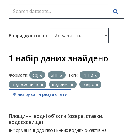
Впорядкувати по
1 набір даних знайдено
Формати:
qpj
SHP
Теги:
РГТВ
водосховище
водойма
озеро
Фільтрувати результати
Площинні водні об'єкти (озера, ставки,
водосховища)
Інформація щодо площинних водних об'єктів на