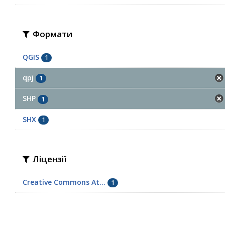
Формати
QGIS
1
qpj
1
SHP
1
SHX
1
Ліцензії
Creative Commons At...
1