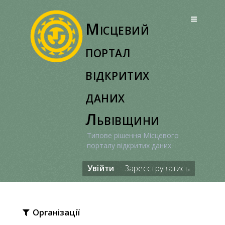
Перейти
до
Місцевий
вмісту
портал
відкритих
даних
Львівщини
Типове рішення Місцевого
порталу відкритих даних
Увійти
Зареєструватись
Організації