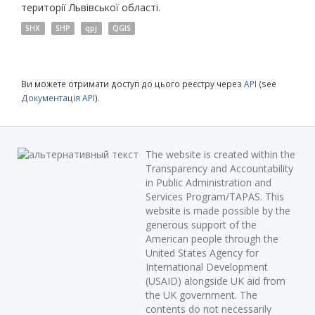
території Львівської області.
SHX
SHP
qpj
QGIS
Ви можете отримати доступ до цього реєстру через
API
(see
Документація API
).
The website is created within the
Transparency and Accountability
in Public Administration and
Services Program/TAPAS. This
website is made possible by the
generous support of the
American people through the
United States Agency for
International Development
(USAID) alongside UK aid from
the UK government. The
contents do not necessarily