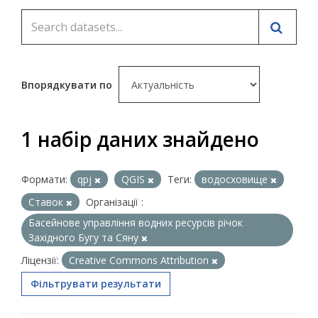
Впорядкувати по
1 набір даних знайдено
Формати:
qpj
QGIS
Теги:
водосховище
Ставок
Організації :
Басейнове управління водних ресурсів річок
Західного Бугу та Сяну
Ліцензії:
Creative Commons Attribution
Фільтрувати результати