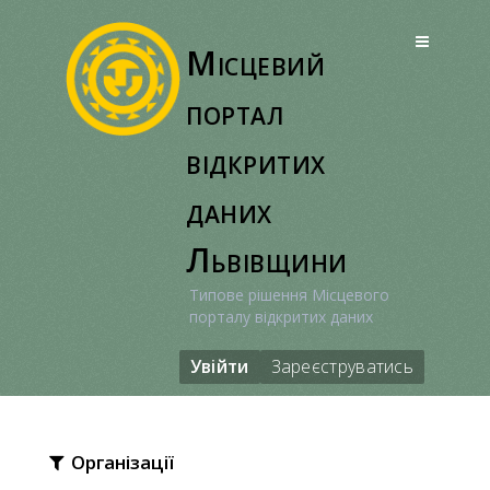
Перейти
до
Місцевий
вмісту
портал
відкритих
даних
Львівщини
Типове рішення Місцевого
порталу відкритих даних
Увійти
Зареєструватись
Організації