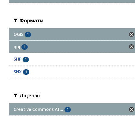
Формати
QGIS
1
qpj
1
SHP
1
SHX
1
Ліцензії
Creative Commons At...
1