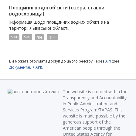
Площинні водні об'єкти (озера, ставки,
водосховища)
Інформація щодо площинних водних об'єктів на
території Львівської області.
SHX
SHP
qpj
QGIS
Ви можете отримати доступ до цього реєстру через
API
(see
Документація API
).
The website is created within the
Transparency and Accountability
in Public Administration and
Services Program/TAPAS. This
website is made possible by the
generous support of the
American people through the
United States Agency for