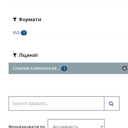
Формати
XLS
1
Ліцензії
Creative Commons At...
1
Впорядкувати по