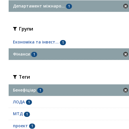
Департамент міжнаро...
1
Групи
Економіка та інвест...
1
Фінанси
1
Теги
Бенефіціар
1
ЛОДА
1
МТД
1
проект
1