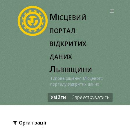
Перейти
до
Місцевий
вмісту
портал
відкритих
даних
Львівщини
Типове рішення Місцевого
порталу відкритих даних
Увійти
Зареєструватись
Організації