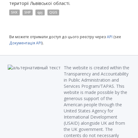
території Львівської області.
SHX
SHP
qpj
QGIS
Ви можете отримати доступ до цього реєстру через
API
(see
Документація API
).
The website is created within the
Transparency and Accountability
in Public Administration and
Services Program/TAPAS. This
website is made possible by the
generous support of the
American people through the
United States Agency for
International Development
(USAID) alongside UK aid from
the UK government. The
contents do not necessarily