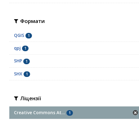
Формати
QGIS
1
qpj
1
SHP
1
SHX
1
Ліцензії
Creative Commons At...
1