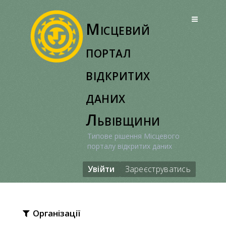
Перейти
до
Місцевий
вмісту
портал
відкритих
даних
Львівщини
Типове рішення Місцевого
порталу відкритих даних
Увійти
Зареєструватись
Організації