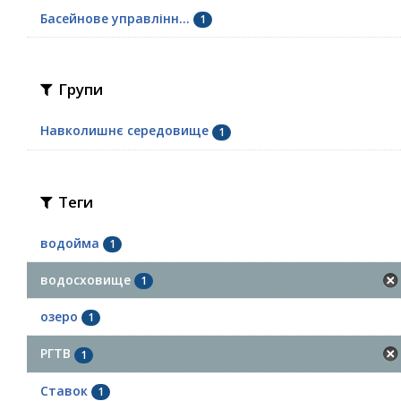
Басейнове управлінн...
1
Групи
Навколишнє середовище
1
Теги
водойма
1
водосховище
1
озеро
1
РГТВ
1
Ставок
1