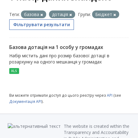
Теги:
базова
дотація
Групи:
Бюджет
Фільтрувати результати
Базова дотація на 1 особу у громадах
Набір містить дані про розмір базової дотації в
розархунку на одного мешканця у громадах
XLS
Ви можете отримати доступ до цього реєстру через
API
(see
Документація API
).
The website is created within the
Transparency and Accountability