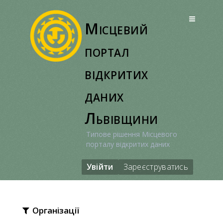
Перейти
до
Місцевий
вмісту
портал
відкритих
даних
Львівщини
Типове рішення Місцевого
порталу відкритих даних
Увійти
Зареєструватись
Організації