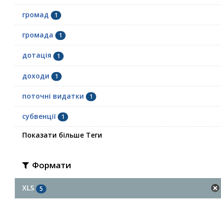
громад
1
громада
1
дотація
1
доходи
1
поточні видатки
1
субвенції
1
Показати більше Теги
Формати
XLS
5