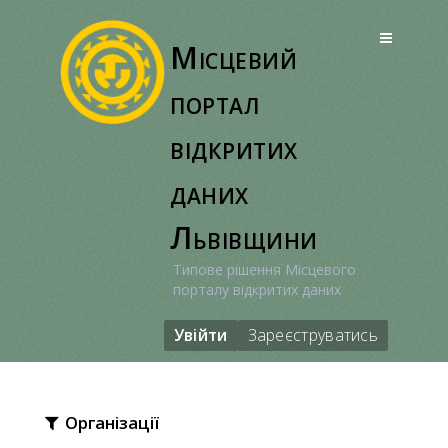
Перейти
до
Місцевий
вмісту
портал
відкритих
даних
Львівщини
Типове рішення Місцевого
порталу відкритих даних
Увійти
Зареєструватись
Організації