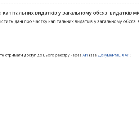
 капітальних видатків у загальному обсязі видатків мі
істить дані про частку капітальних видатків у загальному обсяз
те отримати доступ до цього реєстру через
API
(see
Документація API
).