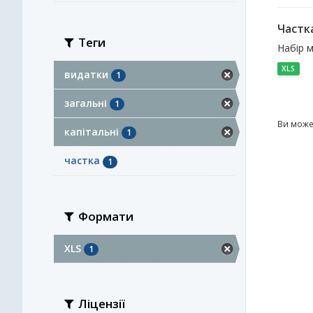
Частка
Теги
Набір м
XLS
видатки
1
загальні
1
Ви може
капітальні
1
частка
1
Формати
XLS
1
Ліцензії