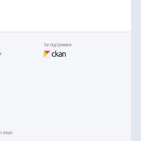
За підтримки
х
о інше