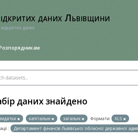
відкритих даних Львівщини
 відкритих даних
Розпорядникам
абір даних знайдено
видатки
капітальні
загальні
Формати:
XLS
ції :
Департамент фінансів Львівської обласної державної адмі