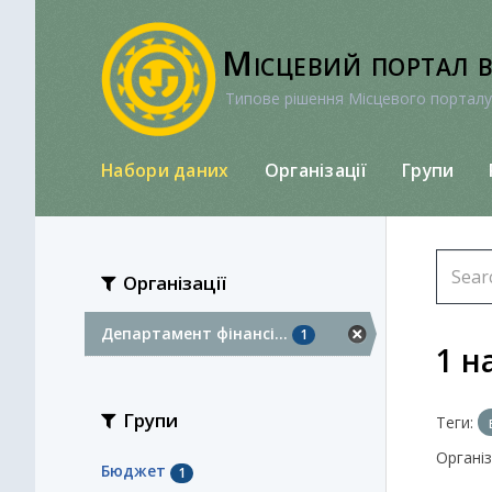
Перейти
до
Місцевий портал 
вмісту
Типове рішення Місцевого порталу
Набори даних
Організації
Групи
Організації
Департамент фінансі...
1
1 н
Групи
Теги:
Організа
Бюджет
1