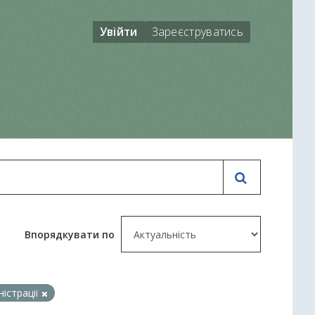
Увійти
Зареєструватись
Впорядкувати по
ністрації