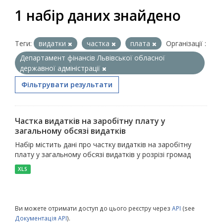
1 набір даних знайдено
Теги:
видатки
частка
плата
Організації :
Департамент фінансів Львівської обласної
державної адміністрації
Фільтрувати результати
Частка видатків на заробітну плату у
загальному обсязі видатків
Набір містить дані про частку видатків на заробітну
плату у загальному обсязі видатків у розрізі громад
XLS
Ви можете отримати доступ до цього реєстру через
API
(see
Документація API
).