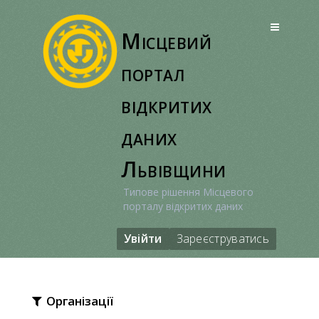
Перейти
до
Місцевий
вмісту
портал
відкритих
даних
Львівщини
Типове рішення Місцевого
порталу відкритих даних
Увійти
Зареєструватись
Організації