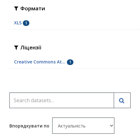
Формати
XLS
1
Ліцензії
Creative Commons At...
1
Впорядкувати по