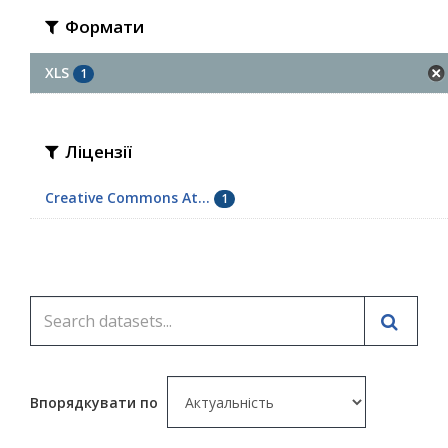
Формати
XLS
1
Ліцензії
Creative Commons At...
1
Впорядкувати по