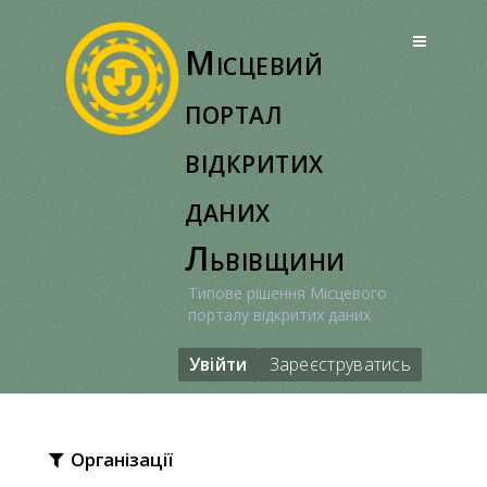
Перейти
до
Місцевий
вмісту
портал
відкритих
даних
Львівщини
Типове рішення Місцевого
порталу відкритих даних
Увійти
Зареєструватись
Організації