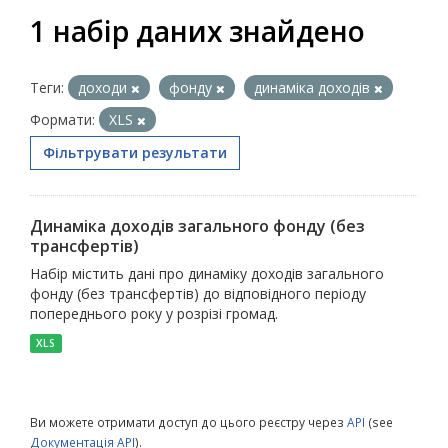
1 набір даних знайдено
Теги:
доходи
фонду
динаміка доходів
Формати:
XLS
Фільтрувати результати
Динаміка доходів загального фонду (без
трансфертів)
Набір містить дані про динаміку доходів загального
фонду (без трансфертів) до відповідного періоду
попереднього року у розрізі громад.
XLS
Ви можете отримати доступ до цього реєстру через
API
(see
Документація API
).