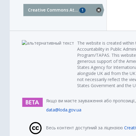
Creative Commons At...
1
The website is created within
Accountability in Public Admin
Program/TAPAS. This website 
generous support of the Amer
States Agency for Internatio
alongside UK aid from the U
not necessarily reflect the vi
States Government and the UK 
Якщо ви маєте зауваження або пропозиції,
data@loda.gov.ua
Весь контент доступний за ліцензією
Creat