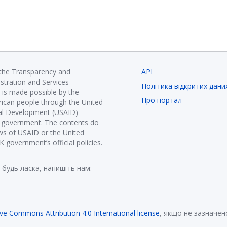
 the Transparency and
API
istration and Services
Політика відкритих дани
is made possible by the
Про портал
ican people through the United
nal Development (USAID)
K government. The contents do
ews of USAID or the United
government’s official policies.
 будь ласка, напишіть нам:
ive Commons Attribution 4.0 International license
, якщо не зазначен