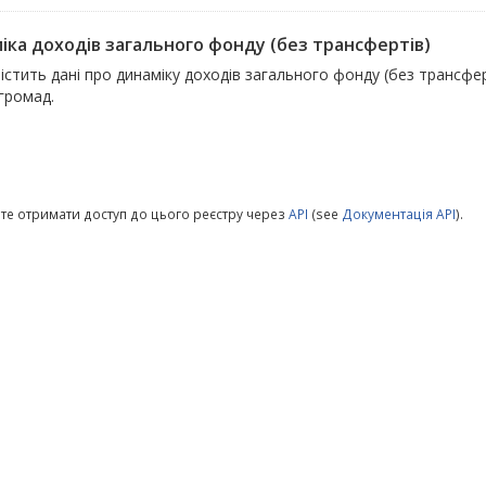
іка доходів загального фонду (без трансфертів)
істить дані про динаміку доходів загального фонду (без трансфер
 громад.
те отримати доступ до цього реєстру через
API
(see
Документація API
).