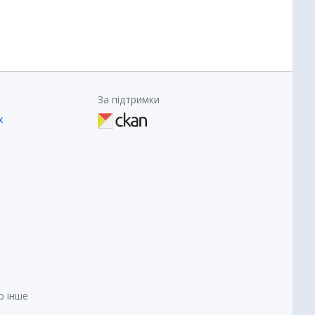
За підтримки
х
о інше