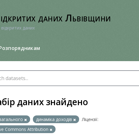
відкритих даних Львівщини
 відкритих даних
Розпорядникам
абір даних знайдено
загального
динаміка доходів
Ліцензії:
ive Commons Attribution