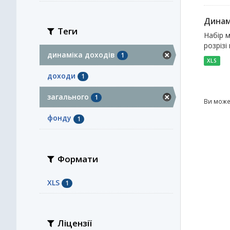
Динам
Теги
Набір м
розрізі
динаміка доходів
1
XLS
доходи
1
загального
1
Ви може
фонду
1
Формати
XLS
1
Ліцензії