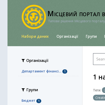
Перейти
до
Місцевий портал 
вмісту
Типове рішення Місцевого порталу
Набори даних
Організації
Групи
Організації
Департамент фінансі...
1
1 н
Групи
Теги:
Creat
Бюджет
1