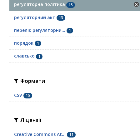
регуляторна політика
15
регуляторний акт
13
перелік регуляторни...
1
порядок
1
славсько
1
Формати
CSV
15
Ліцензії
Creative Commons At...
11