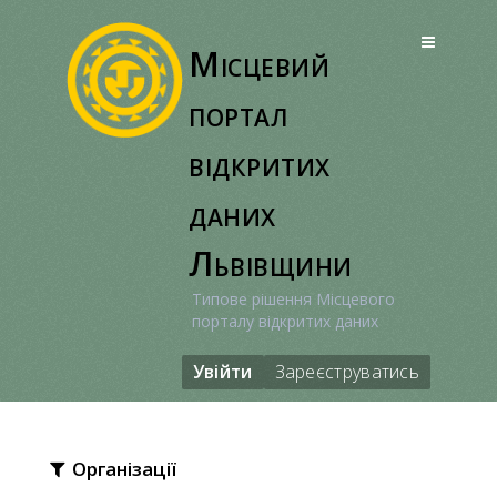
Перейти
до
Місцевий
вмісту
портал
відкритих
даних
Львівщини
Типове рішення Місцевого
порталу відкритих даних
Увійти
Зареєструватись
Організації