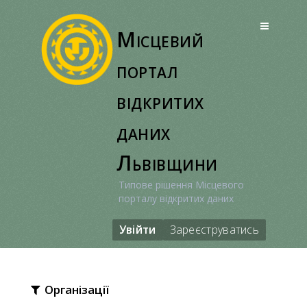
Перейти
до
Місцевий
вмісту
портал
відкритих
даних
Львівщини
Типове рішення Місцевого
порталу відкритих даних
Увійти
Зареєструватись
Організації