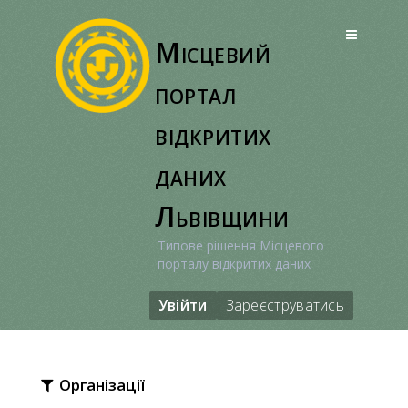
Перейти
до
Місцевий
вмісту
портал
відкритих
даних
Львівщини
Типове рішення Місцевого
порталу відкритих даних
Увійти
Зареєструватись
Організації