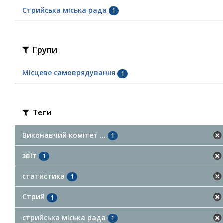
Стрийська міська рада
1
Групи
Місцеве самоврядування
1
Теги
Виконавчий комітет ...
1
звіт
1
статистика
1
Стрий
1
стрийська міська рада
1