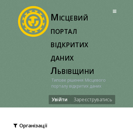
Перейти
до
Місцевий
вмісту
портал
відкритих
даних
Львівщини
Типове рішення Місцевого
порталу відкритих даних
Увійти
Зареєструватись
Організації