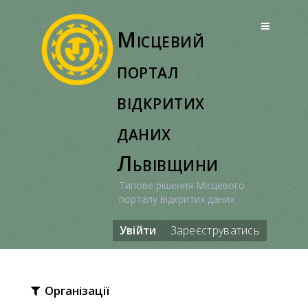
Перейти
до
Місцевий
вмісту
портал
відкритих
даних
Львівщини
Типове рішення Місцевого
порталу відкритих даних
Увійти
Зареєструватись
Організації