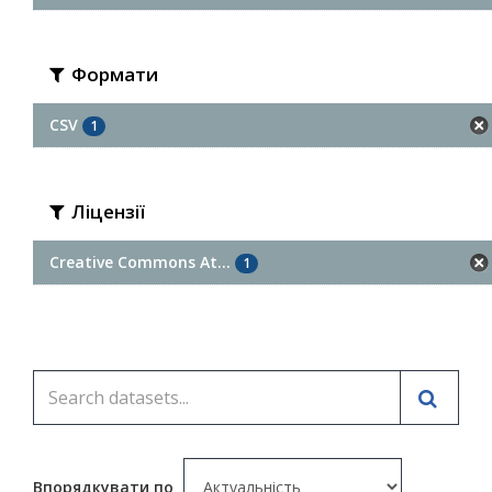
Формати
CSV
1
Ліцензії
Creative Commons At...
1
Впорядкувати по