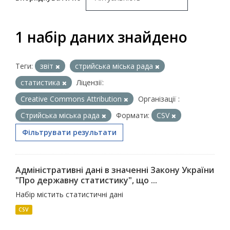
1 набір даних знайдено
Теги:
звіт
стрийська міська рада
статистика
Ліцензії:
Creative Commons Attribution
Організації :
Стрийська міська рада
Формати:
CSV
Фільтрувати результати
Адміністративні дані в значенні Закону України
"Про державну статистику", що ...
Набір містить статистичні дані
CSV