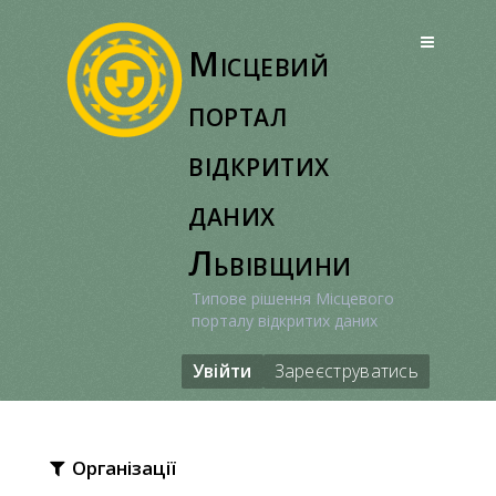
Перейти
до
Місцевий
вмісту
портал
відкритих
даних
Львівщини
Типове рішення Місцевого
порталу відкритих даних
Увійти
Зареєструватись
Організації