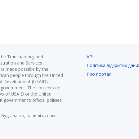
 the Transparency and
API
istration and Services
Політика відкритих дани
is made possible by the
Про портал
ican people through the United
nal Development (USAID)
K government. The contents do
ews of USAID or the United
government’s official policies.
 будь ласка, напишіть нам: