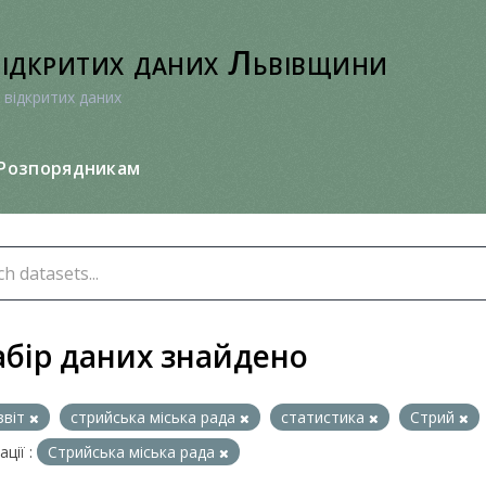
відкритих даних Львівщини
 відкритих даних
Розпорядникам
абір даних знайдено
звіт
стрийська міська рада
статистика
Стрий
ції :
Стрийська міська рада