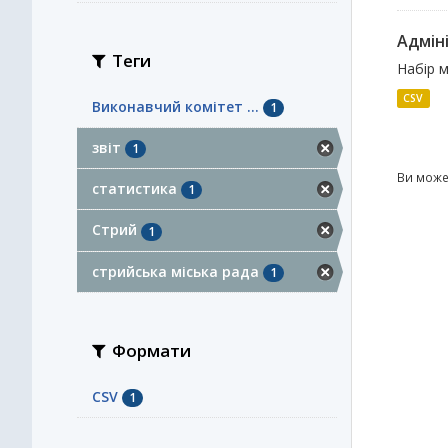
Адміні
Теги
Набір м
CSV
Виконавчий комітет ...
1
звіт
1
Ви може
статистика
1
Стрий
1
стрийська міська рада
1
Формати
CSV
1