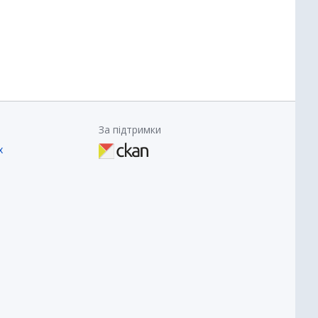
За підтримки
х