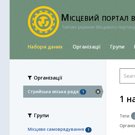
Перейти
до
Місцевий портал 
вмісту
Типове рішення Місцевого порталу
Набори даних
Організації
Групи
Організації
Стрийська міська рада
1
1 н
Групи
Теги:
Організа
Місцеве самоврядування
1