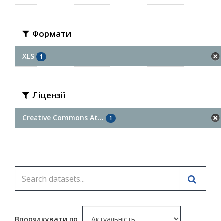
Формати
XLS
1
Ліцензії
Creative Commons At...
1
Впорядкувати по