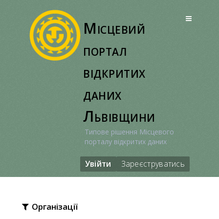
Перейти
до
Місцевий
вмісту
портал
відкритих
даних
Львівщини
Типове рішення Місцевого
порталу відкритих даних
Увійти
Зареєструватись
Організації