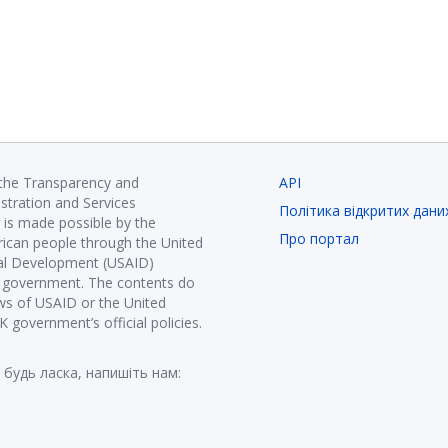
 the Transparency and
API
istration and Services
Політика відкритих дани
is made possible by the
Про портал
ican people through the United
nal Development (USAID)
K government. The contents do
ews of USAID or the United
government’s official policies.
 будь ласка, напишіть нам: