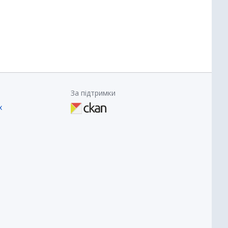
За підтримки
х