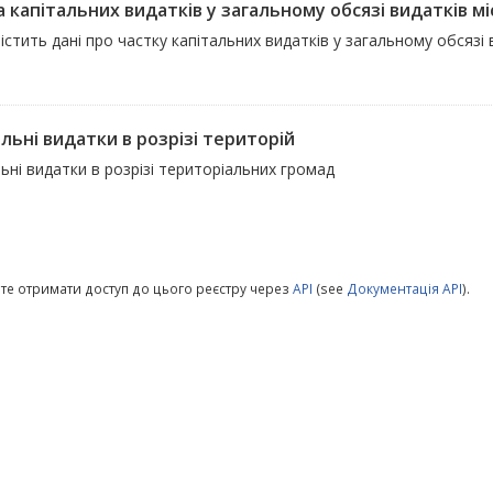
 капітальних видатків у загальному обсязі видатків мі
істить дані про частку капітальних видатків у загальному обсяз
льні видатки в розрізі територій
ьні видатки в розрізі територіальних громад
те отримати доступ до цього реєстру через
API
(see
Документація API
).