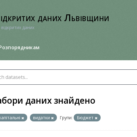
відкритих даних Львівщини
 відкритих даних
Розпорядникам
абори даних знайдено
капітальні
видатки
Групи:
Бюджет