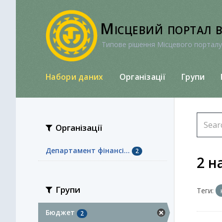
Перейти
до
Місцевий портал 
вмісту
Типове рішення Місцевого порталу
Набори даних
Організації
Групи
Організації
Департамент фінансі...
2
2 н
Групи
Теги:
Бюджет
2