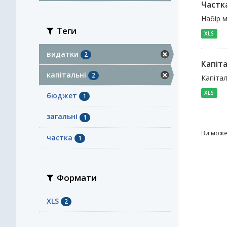
Частка
Набір м
Теги
XLS
видатки
2
Капіта
капітальні
2
Капітал
XLS
бюджет
1
загальні
1
Ви може
частка
1
Формати
XLS
2