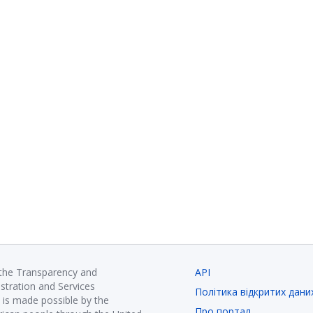
 the Transparency and
API
istration and Services
Політика відкритих дани
is made possible by the
Про портал