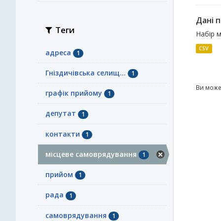
Дані п
Теги
Набір м
CSV
адреса
1
Гніздичівська селищ...
1
Ви може
графік прийому
1
депутат
1
контакти
1
місцеве самоврядування
1
прийом
1
рада
1
самоврядування
1