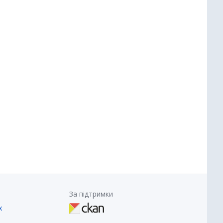
За підтримки
х