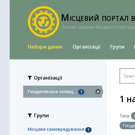
Перейти
до
Місцевий портал 
вмісту
Типове рішення Місцевого порталу
Набори даних
Організації
Групи
Організації
Гніздичівська селищ...
1
1 н
Групи
Теги:
Гнізд
Місцеве самоврядування
1