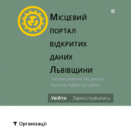
Перейти
до
Місцевий
вмісту
портал
відкритих
даних
Львівщини
Типове рішення Місцевого
порталу відкритих даних
Увійти
Зареєструватись
Організації