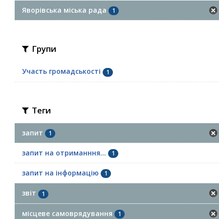
Яворівська міська рада
1
Групи
Участь громадськості
1
Теги
запит
1
запит на отриманння...
1
запит на інформацію
1
звіт
1
місцеве самоврядування
1