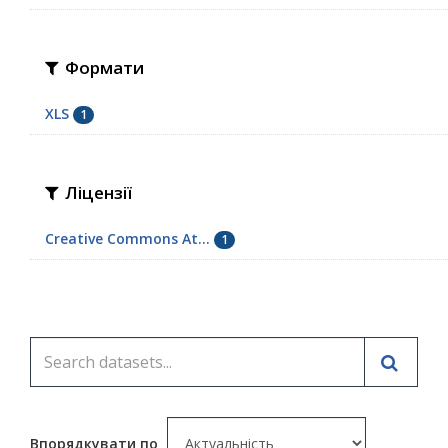
Формати
XLS
1
Ліцензії
Creative Commons At...
1
Впорядкувати по