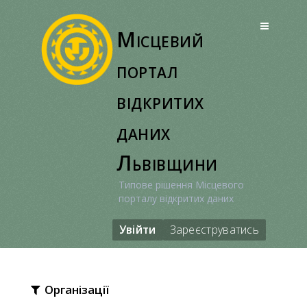
Перейти
до
Місцевий
вмісту
портал
відкритих
даних
Львівщини
Типове рішення Місцевого
порталу відкритих даних
Увійти
Зареєструватись
Організації