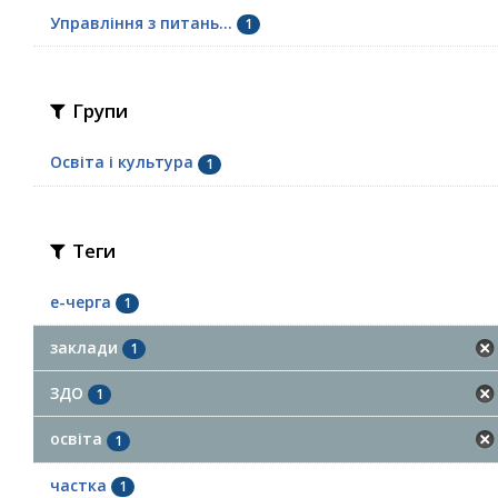
Управління з питань...
1
Групи
Освіта і культура
1
Теги
е-черга
1
заклади
1
ЗДО
1
освіта
1
частка
1