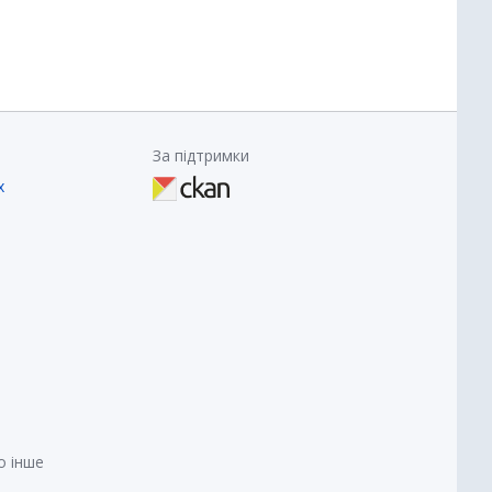
За підтримки
х
о інше