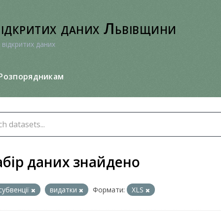
відкритих даних Львівщини
 відкритих даних
Розпорядникам
абір даних знайдено
субвенції
видатки
Формати:
XLS