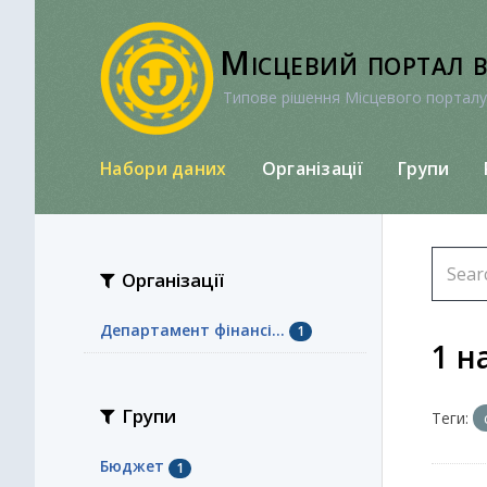
Перейти
до
Місцевий портал 
вмісту
Типове рішення Місцевого порталу
Набори даних
Організації
Групи
Організації
Департамент фінансі...
1
1 н
Групи
Теги:
Бюджет
1