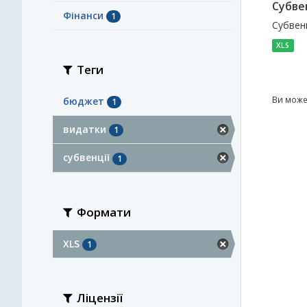
Субве
Фінанси
1
Субвенц
XLS
Теги
Ви може
бюджет
1
видатки
1
субвенції
1
Формати
XLS
1
Ліцензії