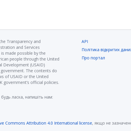
 the Transparency and
API
istration and Services
Політика відкритих дани
is made possible by the
Про портал
ican people through the United
nal Development (USAID)
K government. The contents do
ews of USAID or the United
government’s official policies.
 будь ласка, напишіть нам:
ive Commons Attribution 4.0 International license
, якщо не зазначен