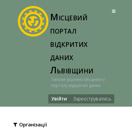
Перейти
до
Місцевий
вмісту
портал
відкритих
даних
Львівщини
Типове рішення Місцевого
порталу відкритих даних
Увійти
Зареєструватись
Організації