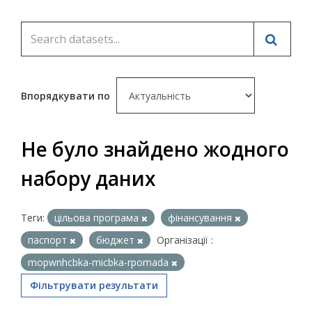
Впорядкувати по
Не було знайдено жодного
набору даних
Теги:
цільова програма
фінансування
паспорт
бюджет
Організації :
mopwnhcbka-micbka-rpomada
Фільтрувати результати