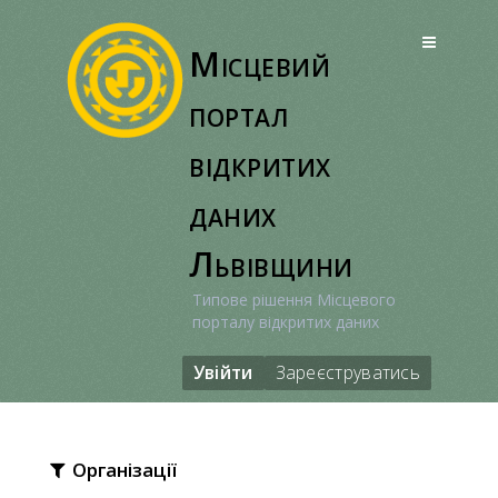
Перейти
до
Місцевий
вмісту
портал
відкритих
даних
Львівщини
Типове рішення Місцевого
порталу відкритих даних
Увійти
Зареєструватись
Організації