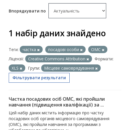
Впорядкувати по
1 набір даних знайдено
Теги:
частка
посадові особи
ОМС
Ліцензії:
Creative Commons Attribution
Формати:
XLS
Групи:
Місцеве самоврядування
Фільтрувати результати
Частка посадових осіб ОМС, які пройшли
навчання (підвищення кваліфікації) за ...
Цей набір даних містить інформацію про частку
посадових осіб органів місцевого самоврядування
(ОМС), які пройшли навчання за програмами з