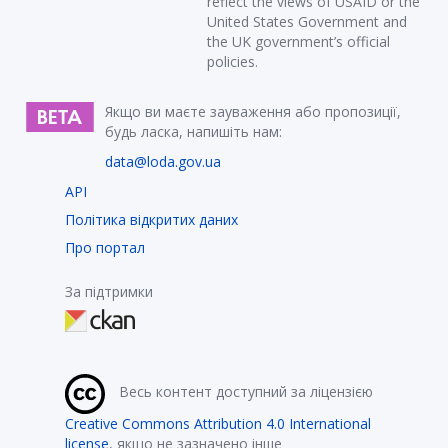
reflect the views of USAID or the
United States Government and
the UK government’s official
policies.
Якщо ви маєте зауваження або пропозиції,
будь ласка, напишіть нам:
data@loda.gov.ua
API
Політика відкритих даних
Про портал
За підтримки
Весь контент доступний за ліцензією
Creative Commons Attribution 4.0 International
license
, якщо не зазначено інше