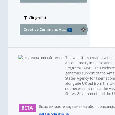
Ліцензії
Creative Commons At...
1
The website is created within
Accountability in Public Admin
Program/TAPAS. This website 
generous support of the Amer
States Agency for Internatio
alongside UK aid from the U
not necessarily reflect the vi
States Government and the UK 
Якщо ви маєте зауваження або пропозиції,
data@loda.gov.ua