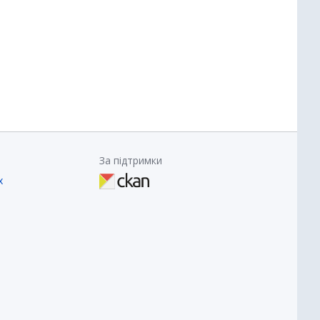
За підтримки
х