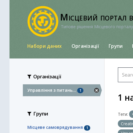
Перейти
до
Місцевий портал 
вмісту
Типове рішення Місцевого порталу
Набори даних
Організації
Групи
Організації
Управління з питань...
1
1 н
Групи
Теги:
Creat
Місцеве самоврядування
1