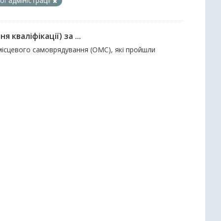
ї адміністрації
кваліфікації) за ...
 місцевого самоврядування (ОМС), які пройшли