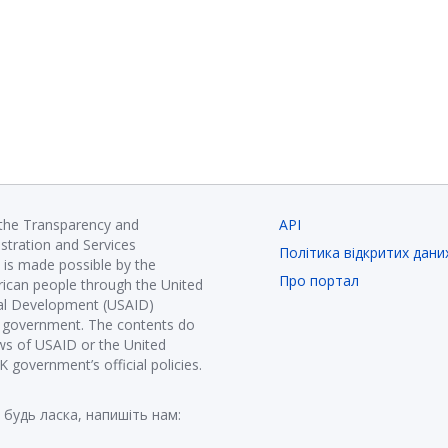
 the Transparency and
API
istration and Services
Політика відкритих дани
is made possible by the
Про портал
ican people through the United
nal Development (USAID)
K government. The contents do
ews of USAID or the United
government’s official policies.
 будь ласка, напишіть нам: