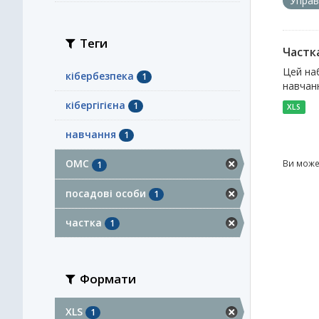
Управ
Теги
Частка
Цей наб
кібербезпека
1
навчанн
кібергігієна
1
XLS
навчання
1
ОМС
Ви може
1
посадові особи
1
частка
1
Формати
XLS
1