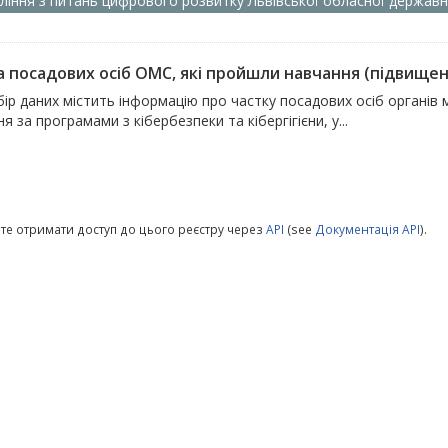
ління з питань цифрового розвитку Львівської обласної державно
 посадових осіб ОМС, які пройшли навчання (підвищення 
ір даних містить інформацію про частку посадових осіб органів
я за програмами з кібербезпеки та кібергігієни, у...
те отримати доступ до цього реєстру через
API
(see
Документація API
).