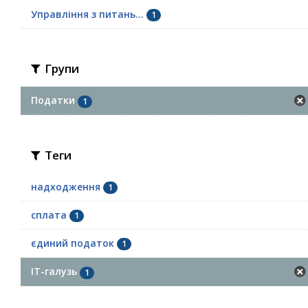
Управління з питань...
1
Групи
Податки
1
Теги
надходження
1
сплата
1
єдиний податок
1
ІТ-галузь
1