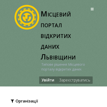
Перейти
до
Місцевий
вмісту
портал
відкритих
даних
Львівщини
Типове рішення Місцевого
порталу відкритих даних
Увійти
Зареєструватись
Організації