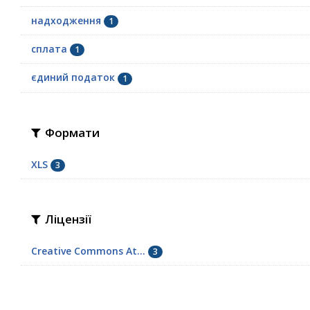
надходження
1
сплата
1
єдиний податок
1
Формати
XLS
3
Ліцензії
Creative Commons At...
3