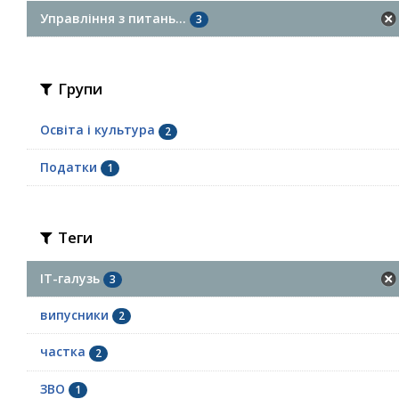
Управління з питань...
3
Групи
Освіта і культура
2
Податки
1
Теги
ІТ-галузь
3
випусники
2
частка
2
ЗВО
1