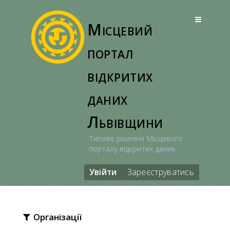
Перейти
до
Місцевий
вмісту
портал
відкритих
даних
Львівщини
Типове рішення Місцевого
порталу відкритих даних
Увійти
Зареєструватись
Організації