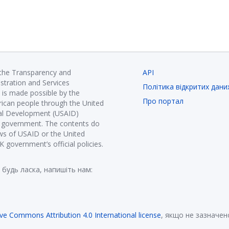
 the Transparency and
API
istration and Services
Політика відкритих дани
is made possible by the
Про портал
ican people through the United
nal Development (USAID)
K government. The contents do
ews of USAID or the United
government’s official policies.
 будь ласка, напишіть нам:
ive Commons Attribution 4.0 International license
, якщо не зазначен