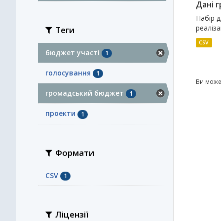
Дані 
Набір 
реаліза
Теги
CSV
бюджет участі
1
голосування
1
Ви може
громадський бюджет
1
проекти
1
Формати
CSV
1
Ліцензії