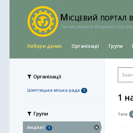
Перейти
до
Місцевий портал 
вмісту
Типове рішення Місцевого порталу
Набори даних
Організації
Групи
Організації
Шептицька міська рада
1
1 н
Групи
Теги:
Бюджет
1