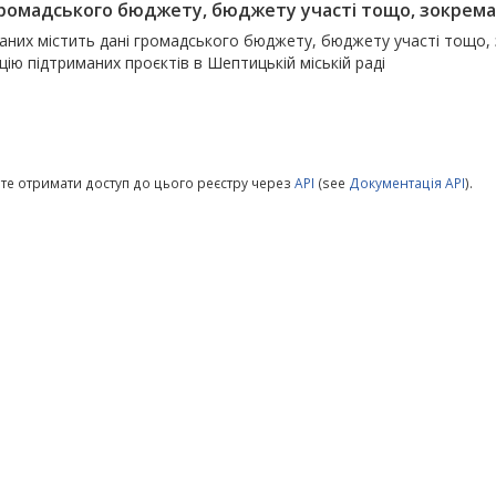
громадського бюджету, бюджету участі тощо, зокрема 
даних містить дані громадського бюджету, бюджету участі тощо,
цію підтриманих проєктів в Шептицькій міській раді
те отримати доступ до цього реєстру через
API
(see
Документація API
).