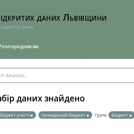
відкритих даних Львівщини
 відкритих даних
Розпорядникам
абір даних знайдено
бюджет участі
громадський бюджет
Групи:
Бюджет