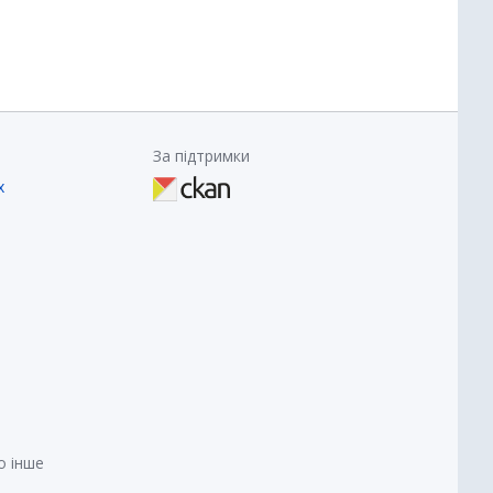
За підтримки
х
о інше