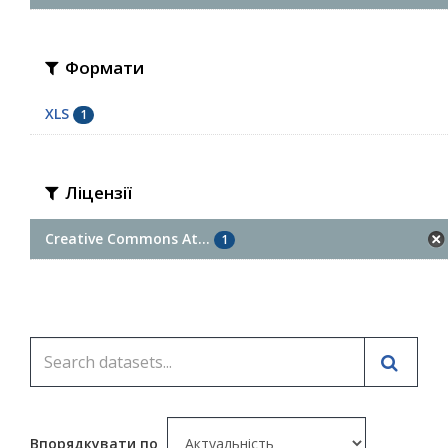
Формати
XLS
1
Ліцензії
Creative Commons At...
1
Впорядкувати по