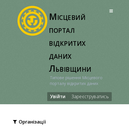
Перейти
до
Місцевий
вмісту
портал
відкритих
даних
Львівщини
Типове рішення Місцевого
порталу відкритих даних
Увійти
Зареєструватись
Організації