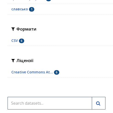
славсько
1
Формати
CSV
6
Ліцензії
Creative Commons At...
6