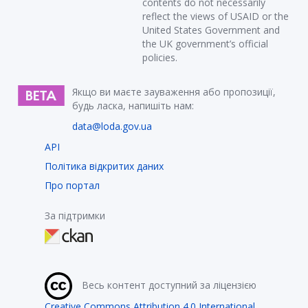
contents do not necessarily
reflect the views of USAID or the
United States Government and
the UK government’s official
policies.
Якщо ви маєте зауваження або пропозиції,
будь ласка, напишіть нам:
data@loda.gov.ua
API
Політика відкритих даних
Про портал
За підтримки
Весь контент доступний за ліцензією
Creative Commons Attribution 4.0 International