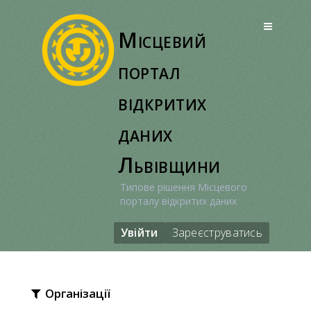
Перейти
до
Місцевий
вмісту
портал
відкритих
даних
Львівщини
Типове рішення Місцевого
порталу відкритих даних
Увійти
Зареєструватись
Організації