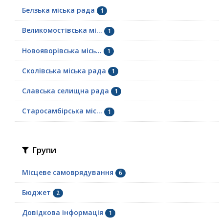
Белзька міська рада
1
Великомостівська мі...
1
Новояворівська місь...
1
Сколівська міська рада
1
Славська селищна рада
1
Старосамбірська міс...
1
Групи
Місцеве самоврядування
6
Бюджет
2
Довідкова інформація
1