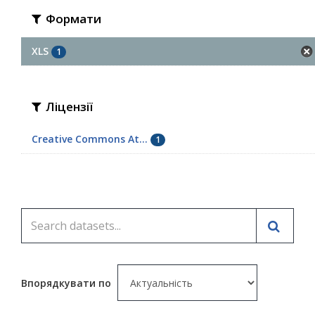
Формати
XLS
1
Ліцензії
Creative Commons At...
1
Впорядкувати по