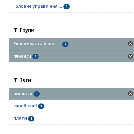
Головне управління ...
1
Групи
Економіка та інвест...
1
Фінанси
1
Теги
виплати
1
заробітної
1
плати
1