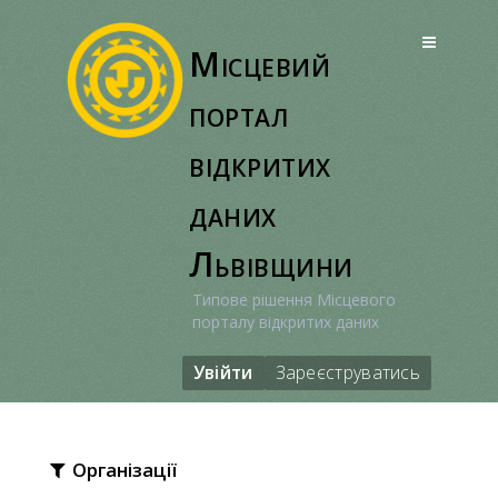
Перейти
до
Місцевий
вмісту
портал
відкритих
даних
Львівщини
Типове рішення Місцевого
порталу відкритих даних
Увійти
Зареєструватись
Організації