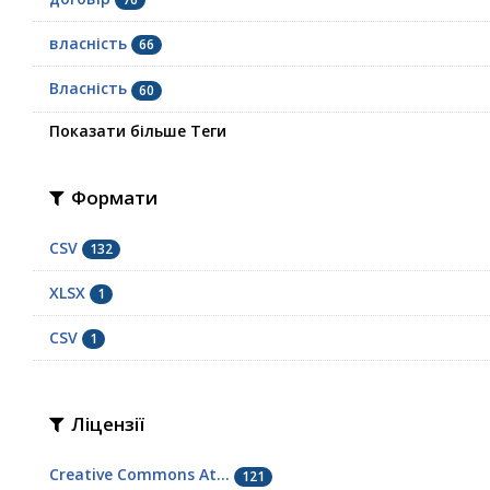
власність
66
Власність
60
Показати більше Теги
Формати
CSV
132
XLSX
1
СSV
1
Ліцензії
Creative Commons At...
121