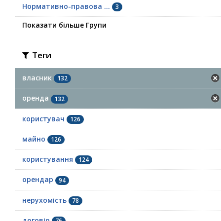
Нормативно-правова ...
3
Показати більше Групи
Теги
власник
132
оренда
132
користувач
126
майно
126
користування
124
орендар
94
нерухомість
78
договір
76