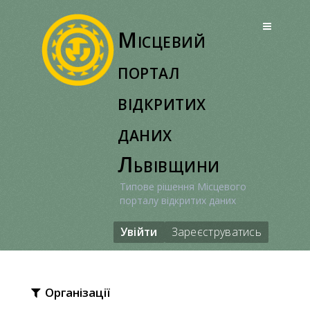
Перейти
до
Місцевий
вмісту
портал
відкритих
даних
Львівщини
Типове рішення Місцевого
порталу відкритих даних
Увійти
Зареєструватись
Організації