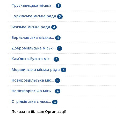
Трускавецька міська...
8
Турківська міська рада
5
Белзька міська рада
4
Бориславська міська...
4
Добромильська міськ...
4
Кам'янка-Бузька міс...
4
Моршинська міська рада
4
Новороздільська міс...
4
Новояворівська місь...
4
Стрілківська сільсь...
4
Показати більше Організації