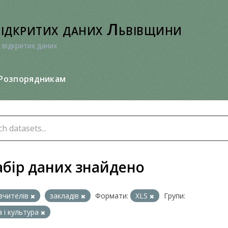
відкритих даних Львівщини
 відкритих даних
Розпорядникам
абір даних знайдено
вчителів
закладів
Формати:
XLS
Групи:
а і культура