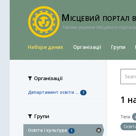
Перейти
до
Місцевий портал 
вмісту
Типове рішення Місцевого порталу
Набори даних
Організації
Групи
Організації
Департамент освіти ...
1
1 н
Групи
Теги:
Освіт
Освіта і культура
1