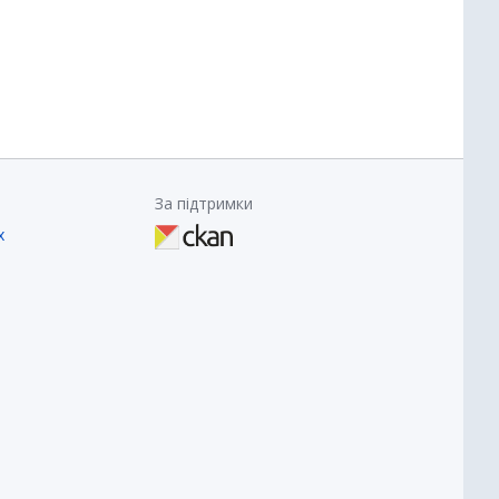
За підтримки
х