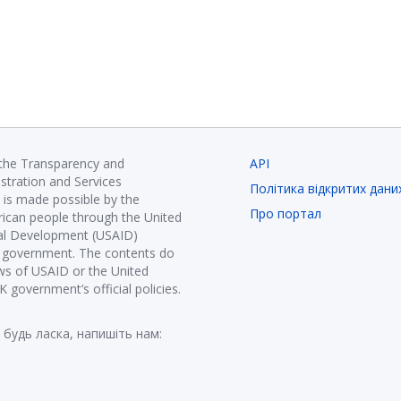
 the Transparency and
API
istration and Services
Політика відкритих дани
is made possible by the
Про портал
ican people through the United
nal Development (USAID)
K government. The contents do
ews of USAID or the United
government’s official policies.
 будь ласка, напишіть нам: