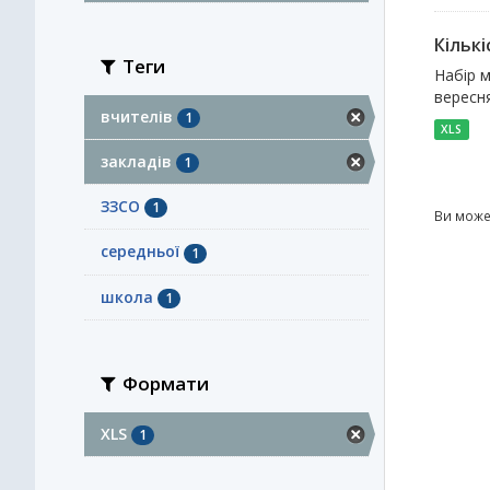
Кількі
Теги
Набір м
вересня
вчителів
1
XLS
закладів
1
ЗЗСО
1
Ви може
середньої
1
школа
1
Формати
XLS
1