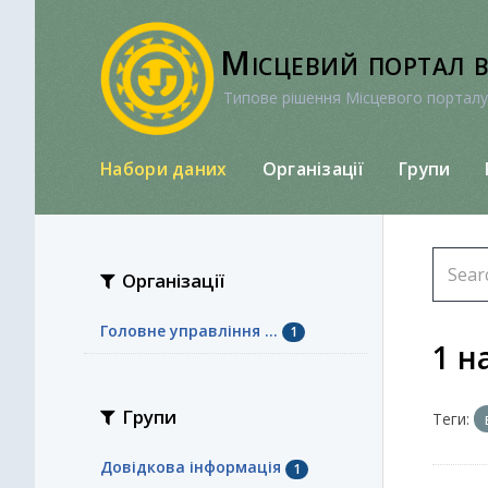
Перейти
до
Місцевий портал 
вмісту
Типове рішення Місцевого порталу
Набори даних
Організації
Групи
Організації
Головне управління ...
1
1 н
Групи
Теги:
Довідкова інформація
1