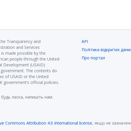
 the Transparency and
API
istration and Services
Політика відкритих дани
is made possible by the
Про портал
ican people through the United
nal Development (USAID)
K government. The contents do
ews of USAID or the United
government’s official policies.
 будь ласка, напишіть нам:
ive Commons Attribution 4.0 International license
, якщо не зазначен