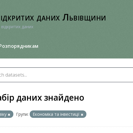
відкритих даних Львівщини
 відкритих даних
Розпорядникам
абір даних знайдено
віку
Групи:
Економіка та інвестиції