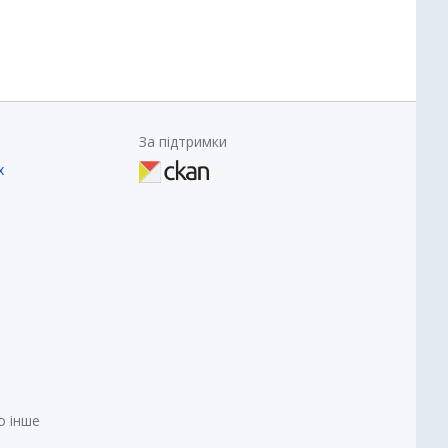
За підтримки
х
о інше