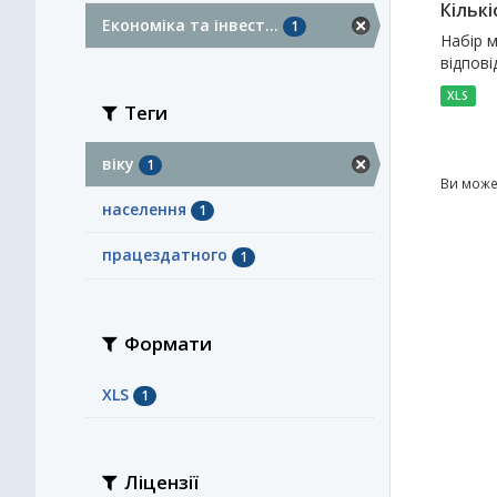
Кількі
Економіка та інвест...
1
Набір м
відпові
XLS
Теги
віку
1
Ви може
населення
1
працездатного
1
Формати
XLS
1
Ліцензії