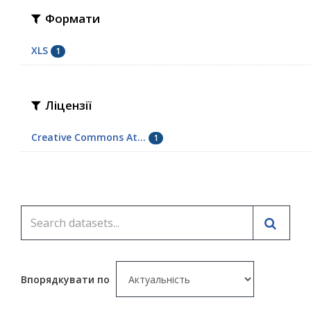
Формати
XLS
1
Ліцензії
Creative Commons At...
1
Впорядкувати по