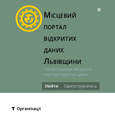
Перейти
до
Місцевий
вмісту
портал
відкритих
даних
Львівщини
Типове рішення Місцевого
порталу відкритих даних
Увійти
Зареєструватись
Організації