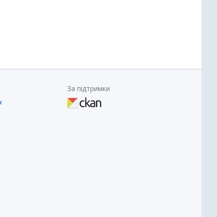
За підтримки
х