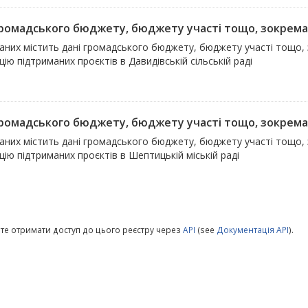
громадського бюджету, бюджету участі тощо, зокрема 
даних містить дані громадського бюджету, бюджету участі тощо,
цію підтриманих проєктів в Давидівській сільській раді
громадського бюджету, бюджету участі тощо, зокрема 
даних містить дані громадського бюджету, бюджету участі тощо,
цію підтриманих проєктів в Шептицькій міській раді
те отримати доступ до цього реєстру через
API
(see
Документація API
).