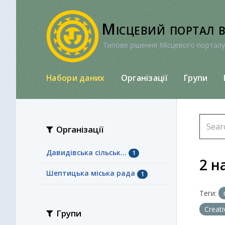
Перейти
до
Місцевий портал 
вмісту
Типове рішення Місцевого порталу
Набори даних
Організації
Групи
Організації
Давидівська сільськ...
1
2 н
Шептицька міська рада
1
Теги:
Creat
Групи