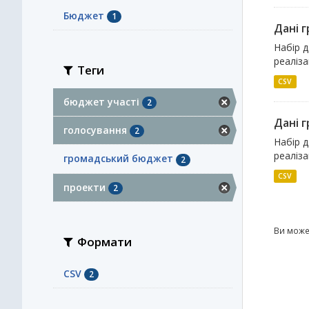
Бюджет
1
Дані 
Набір 
реаліза
Теги
CSV
бюджет участі
2
Дані 
голосування
2
Набір 
реаліза
громадський бюджет
2
CSV
проекти
2
Ви може
Формати
CSV
2