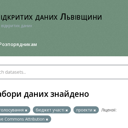
відкритих даних Львівщини
 відкритих даних
Розпорядникам
абори даних знайдено
голосування
бюджет участі
проекти
Ліцензії:
ive Commons Attribution