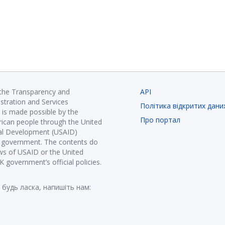
 the Transparency and
API
istration and Services
Політика відкритих дани
is made possible by the
Про портал
ican people through the United
nal Development (USAID)
K government. The contents do
ews of USAID or the United
government’s official policies.
 будь ласка, напишіть нам: