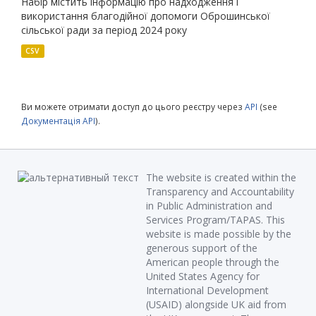
Набір містить інформацію про надходження і
використання благодійної допомоги Оброшинської
сільської ради за період 2024 року
CSV
Ви можете отримати доступ до цього реєстру через
API
(see
Документація API
).
The website is created within the
Transparency and Accountability
in Public Administration and
Services Program/TAPAS. This
website is made possible by the
generous support of the
American people through the
United States Agency for
International Development
(USAID) alongside UK aid from