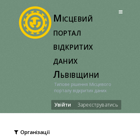
Перейти
до
Місцевий
вмісту
портал
відкритих
даних
Львівщини
Типове рішення Місцевого
порталу відкритих даних
Увійти
Зареєструватись
Організації