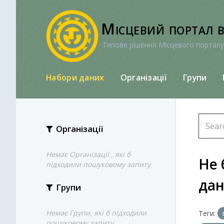
Перейти
до
Місцевий портал 
вмісту
Типове рішення Місцевого порталу
Набори даних
Організації
Групи
Організації
Немає Організації , які б
Не 
підходили пошуковому запиту
да
Групи
Немає Групи, які б підходили
Теги:
пошуковому запиту