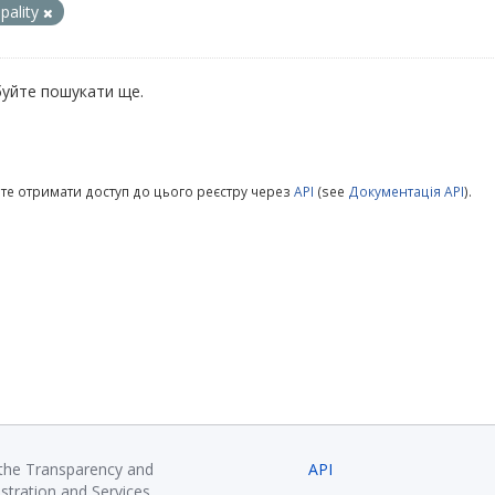
pality
уйте пошукати ще.
те отримати доступ до цього реєстру через
API
(see
Документація API
).
 the Transparency and
API
istration and Services