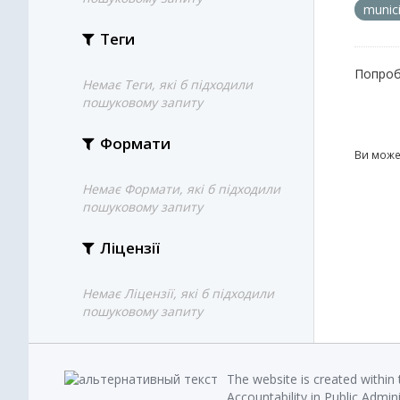
munici
Теги
Попроб
Немає Теги, які б підходили
пошуковому запиту
Формати
Ви може
Немає Формати, які б підходили
пошуковому запиту
Ліцензії
Немає Ліцензії, які б підходили
пошуковому запиту
The website is created within
Accountability in Public Admin