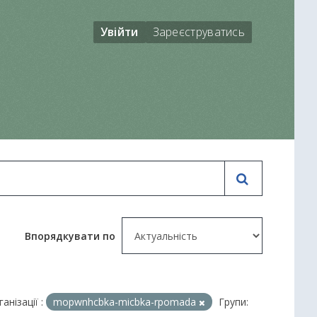
Увійти
Зареєструватись
Впорядкувати по
анізації :
mopwnhcbka-micbka-rpomada
Групи: