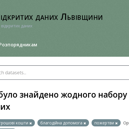
відкритих даних Львівщини
 відкритих даних
Розпорядникам
було знайдено жодного набору
них
грошові кошти
благодійна допомога
пожертви
Орг